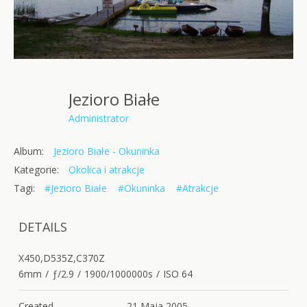
Jezioro Białe
Administrator
Album:
Jezioro Białe - Okuninka
Kategorie:
Okolica i atrakcje
Tagi:
#Jezioro Białe
#Okuninka
#Atrakcje
DETAILS
X450,D535Z,C370Z
6mm
/
ƒ/2.9
/
1900/1000000s
/
ISO 64
Created
21 Maja 2005